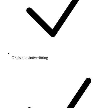
Gratis
domänöverföring