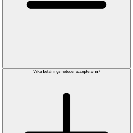
Vilka betalningsmetoder accepterar ni?