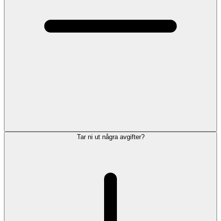
Tar ni ut några avgifter?