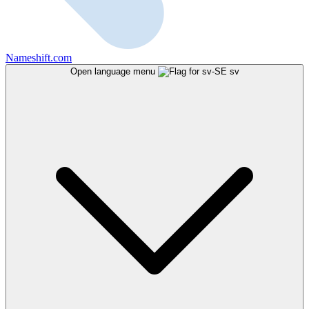
Nameshift.com
Open language menu
sv